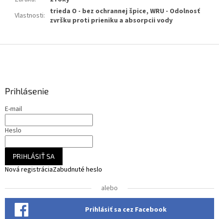
trieda O - bez ochrannej špice, WRU - Odolnosť
Vlastnosti
:
zvršku proti prieniku a absorpcii vody
Z
á
p
ä
Prihlásenie
t
i
E-mail
e
Heslo
PRIHLÁSIŤ SA
Nová registrácia
Zabudnuté heslo
alebo
Prihlásiť sa cez Facebook