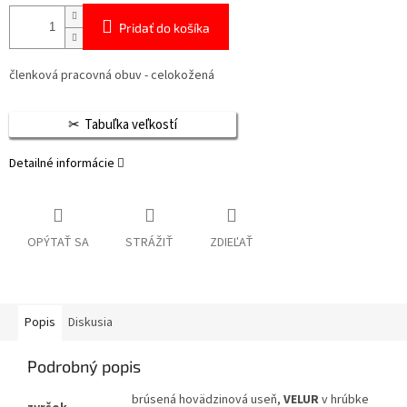
Pridať do košíka
členková pracovná obuv - celokožená
Tabuľka veľkostí
Detailné informácie
OPÝTAŤ SA
STRÁŽIŤ
ZDIEĽAŤ
Popis
Diskusia
Podrobný popis
brúsená hovädzinová useň,
VELUR
v hrúbke