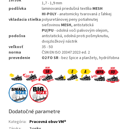
zvršok
1,7 - 1,9 mm
podšívka
laminovaná priedušná textília
MESH
HI-POLY
- anatomicky tvarovaná z ľahkej
vkladacia
stielka
polyuretánovej peny potiahnutej
sieťovinou
MESH,
antistatická
PU/PU
- odolná voči palivovým olejom,
podošva
antistatická, odolná proti pošmyknutiu,
dvojzložkový nástrik
veľkosť
35 - 50
norma
ČSN EN ISO 20347:2023 ed. 2
prevedenie
O2 FO SR
- bez špice a planžety, hydrófobna
Dodatočné parametre
Kategória
:
Pracovná obuv VM®
Záruka
:
2 roky