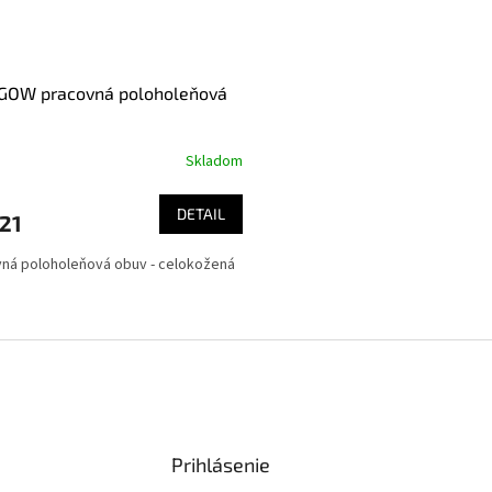
GOW pracovná poloholeňová
Skladom
erné
tenie
ktu
DETAIL
21
ná poloholeňová obuv - celokožená
ičiek.
O
v
l
á
d
a
c
i
Prihlásenie
e