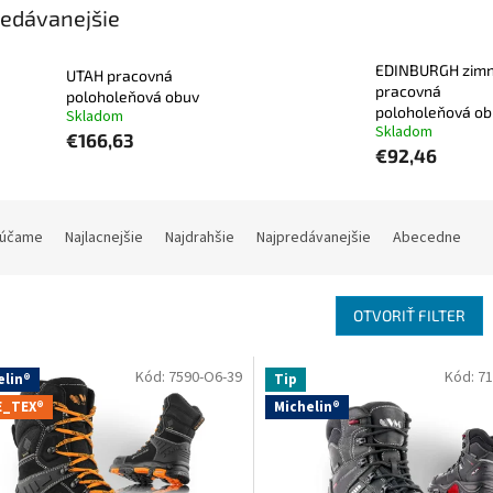
edávanejšie
EDINBURGH zim
UTAH pracovná
pracovná
poloholeňová obuv
poloholeňová ob
Skladom
Skladom
€166,63
€92,46
účame
Najlacnejšie
Najdrahšie
Najpredávanejšie
Abecedne
OTVORIŤ FILTER
Kód:
7590-O6-39
Kód:
71
elin®
Tip
_TEX®
Michelin®