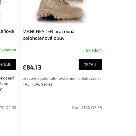
leňová
MANCHESTER pracovná
poloholeňová obuv
Skladom
Skladom
Priemerné
hodnotenie
produktu
DETAIL
DETAIL
€84,13
je
4,2
lokožená
pracovná poloholeňová obuv - celokožená,
z
ošvou
TACTICAL Series
5
C,
hviezdičiek.
70-O2-39
Kód:
5180-O2-39