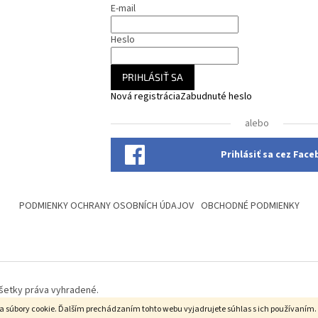
p
E-mail
r
v
Heslo
k
y
v
PRIHLÁSIŤ SA
ý
Nová registrácia
Zabudnuté heslo
p
i
alebo
s
u
Prihlásiť sa cez Fac
PODMIENKY OCHRANY OSOBNÍCH ÚDAJOV
OBCHODNÉ PODMIENKY
Všetky práva vyhradené.
a súbory cookie. Ďalším prechádzaním tohto webu vyjadrujete súhlas s ich používaním.