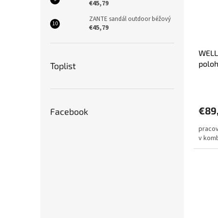
€45,79
ZANTE sandál outdoor béžový
€45,79
WELL
polo
Toplist
Priem
hodno
produ
€89
Facebook
je
4,0
pracov
z
v komb
5
hviezd