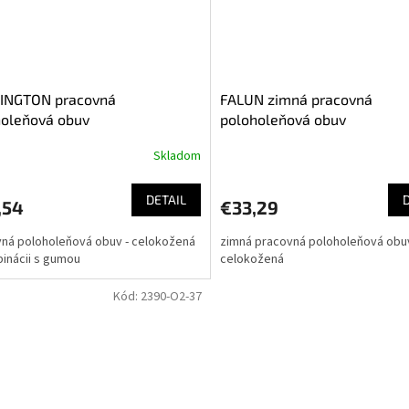
INGTON pracovná
FALUN zimná pracovná
holeňová obuv
poloholeňová obuv
Skladom
erné
tenie
ktu
DETAIL
,54
€33,29
ná poloholeňová obuv - celokožená
zimná pracovná poloholeňová obuv
inácii s gumou
celokožená
ičiek.
Kód:
2390-O2-37