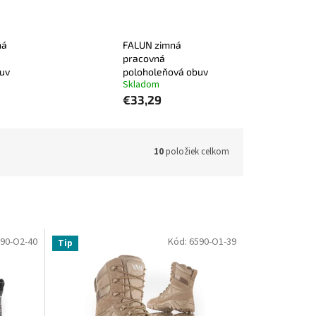
ná
FALUN zimná
pracovná
uv
poloholeňová obuv
Skladom
€33,29
10
položiek celkom
90-O2-40
Kód:
6590-O1-39
Tip