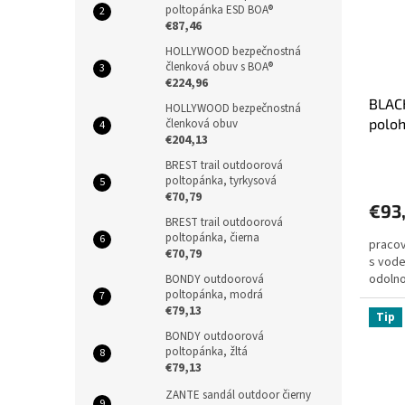
poltopánka ESD BOA®
€87,46
HOLLYWOOD bezpečnostná
členková obuv s BOA®
€224,96
BLAC
HOLLYWOOD bezpečnostná
polo
členková obuv
€204,13
BREST trail outdoorová
poltopánka, tyrkysová
€70,79
€93
BREST trail outdoorová
poltopánka, čierna
pracov
€70,79
s vod
odolno
BONDY outdoorová
poltopánka, modrá
€79,13
Tip
BONDY outdoorová
poltopánka, žltá
€79,13
ZANTE sandál outdoor čierny