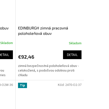
 obuv
EDINBURGH zimná pracovná
poloholeňová obuv
Skladom
Skladom
DETAIL
DETAIL
€92,46
zimná bezpečnostná poloholeňová obuv -
vou
celokožená, s podošvou odolnou proti
ries
chladu
0-O2W-36
Kód:
2470-O2-37
Tip