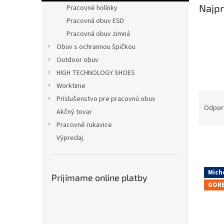
Najpr
Pracovné holínky
Pracovná obuv ESD
Pracovná obuv zimná
Obuv s ochrannou špičkou
Outdoor obuv
HIGH TECHNOLOGY SHOES
Worktime
R
Príslušenstvo pre pracovnú obuv
a
Odpor
Akčný tovar
d
Pracovné rukavice
e
Výpredaj
n
i
e
V
p
Mich
ý
Prijímame online platby
r
GORE
p
o
i
d
s
u
p