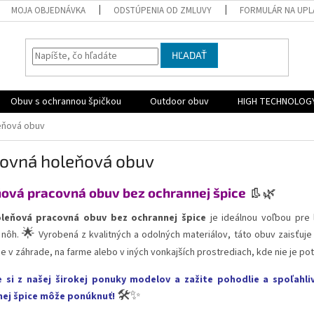
MOJA OBJEDNÁVKA
ODSTÚPENIA OD ZMLUVY
FORMULÁR NA UPL
HĽADAŤ
Obuv s ochrannou špičkou
Outdoor obuv
HIGH TECHNOLOG
eňová obuv
ovná holeňová obuv
ová pracovná obuv bez ochrannej špice
👢🌿
leňová pracovná obuv bez ochrannej špice
je ideálnou voľbou pre 
🌟
 nôh.
Vyrobená z kvalitných a odolných materiálov, táto obuv zaisťuj
e v záhrade, na farme alebo v iných vonkajších prostrediach, kde nie je po
e si z našej širokej ponuky modelov a zažite pohodlie a spoľahl
🛠️✨
ej špice môže ponúknuť!