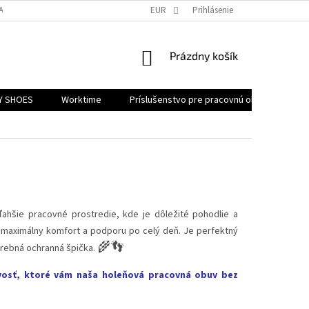
ATNENIE REKLAMÁCIE
EUR
Prihlásenie
NÁKUPNÝ
Prázdny košík
KOŠÍK
Y SHOES
Worktime
Príslušenstvo pre pracovnú obuv
Akč
ľahšie pracovné prostredie, kde je dôležité pohodlie a
e maximálny komfort a podporu po celý deň. Je perfektný
🌾👣
trebná ochranná špička.
ivosť, ktoré vám naša holeňová pracovná obuv bez