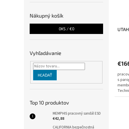
k
r
t
o
o
Nákupný košík
d
v
u
0
KS /
€0
UTAH
k
t
o
v
Vyhľadávanie
€16
pracov
HĽADAŤ
s paro
membr
Techni
sme vá
Top 10 produktov
MEMPHIS pracovný sandál ESD
€42,88
CALIFORNIA bezpečnostná