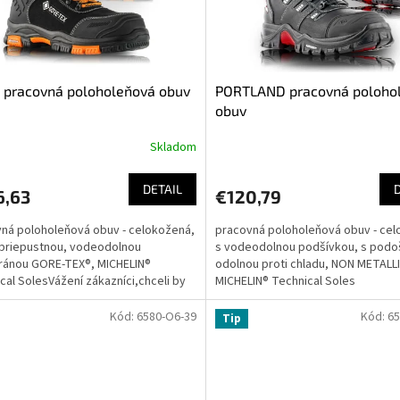
 pracovná poloholeňová obuv
PORTLAND pracovná poloho
obuv
Skladom
Priemerné
hodnotenie
produktu
DETAIL
6,63
€120,79
je
5,0
ná poloholeňová obuv - celokožená,
pracovná poloholeňová obuv - ce
z
priepustnou, vodeodolnou
s vodeodolnou podšívkou, s pod
5
ánou GORE-TEX®, MICHELIN®
odolnou proti chladu, NON METALLI
hviezdičiek.
cal SolesVážení zákazníci,chceli by
MICHELIN® Technical Soles
s informovať, že obuv s...
Kód:
6580-O6-39
Kód:
65
Tip