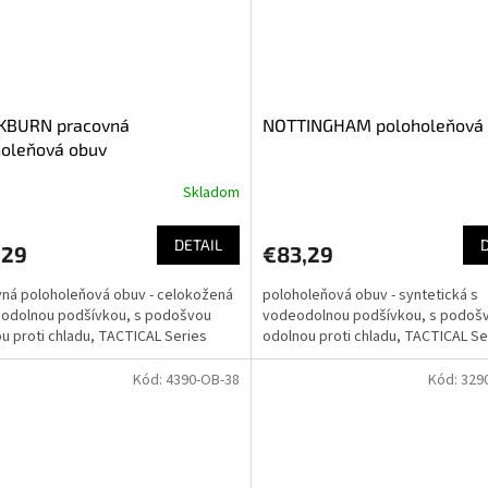
KBURN pracovná
NOTTINGHAM poloholeňová
holeňová obuv
Skladom
DETAIL
,29
€83,29
ná poloholeňová obuv - celokožená
poloholeňová obuv - syntetická s
eodolnou podšívkou, s podošvou
vodeodolnou podšívkou, s podoš
u proti chladu, TACTICAL Series
odolnou proti chladu, TACTICAL Se
Kód:
4390-OB-38
Kód:
329