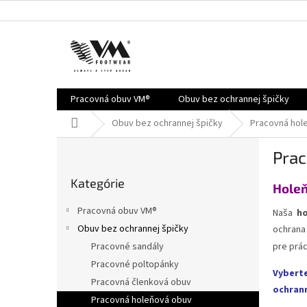
Prejsť
na
obsah
Pracovná obuv VM®
Obuv bez ochrannej špičky
Domov
Obuv bez ochrannej špičky
Pracovná hol
B
Prac
o
Preskočiť
č
Kategórie
kategórie
Holeň
n
ý
Pracovná obuv VM®
Naša
ho
p
Obuv bez ochrannej špičky
ochrana
a
Pracovné sandály
pre prác
n
e
Pracovné poltopánky
Vybert
l
Pracovná členková obuv
ochrann
Pracovná holeňová obuv