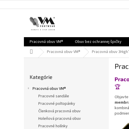
Prejsť
na
obsah
Pracovná obuv VM®
Obuv bez ochrannej špičky
Domov
Pracovná obuv VM®
Pracovná obuv 3Hig
B
Prac
o
Preskočiť
č
Kategórie
kategórie
Prac
n
ý
🏆
Pracovná obuv VM®
p
Pracovné sandále
Objavte
a
membrá
Pracovné poltopánky
n
kombinác
e
Členková pracovná obuv
podmien
l
Holeňová pracovná obuv
Pracovné holínky