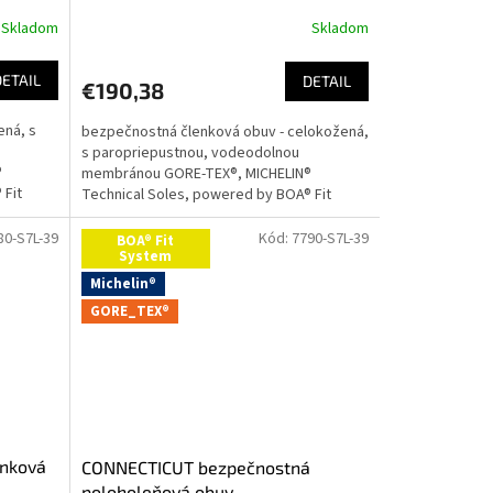
Skladom
Skladom
DETAIL
DETAIL
€190,38
ená, s
bezpečnostná členková obuv - celokožená,
s paropriepustnou, vodeodolnou
®
membránou GORE-TEX®, MICHELIN®
 Fit
Technical Soles, powered by BOA® Fit
 sme
SystemVážení zákazníci,chceli by sme...
80-S7L-39
Kód:
7790-S7L-39
BOA® Fit
System
Michelin®
GORE_TEX®
nková
CONNECTICUT bezpečnostná
poloholeňová obuv