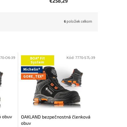
€258,29
6
položiek celkom
70-O6-39
Kód:
7770-S7L-39
BOA® Fit
System
Michelin®
GORE_TEX®
á obuv
OAKLAND bezpečnostná členková
obuv