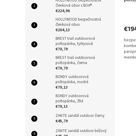
HOLLYWOOD bezpečnostná
členková obuv s BOA®
€224,96
HOLLYWOOD bezpečnostná
členková obuv
€19
€204,13
BREST trail outdoorová
bezpeč
poltopánka, tyrkysová
kombin
€70,79
parop
membr
BREST trail outdoorová
poltopánka, čierna
Techni
€70,79
BONDY outdoorová
poltopánka, modrá
€79,13
BONDY outdoorová
poltopánka, žltá
€79,13
ZANTE sandál outdoor čierny
€45,79
ZANTE sandál outdoor béžový