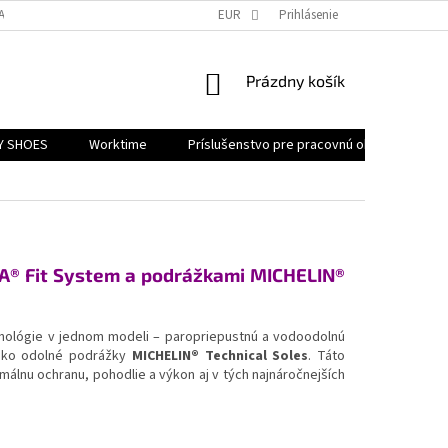
ATNENIE REKLAMÁCIE
EUR
Prihlásenie
NÁKUPNÝ
Prázdny košík
KOŠÍK
Y SHOES
Worktime
Príslušenstvo pre pracovnú obuv
Akč
® Fit System a podrážkami MICHELIN®
chnológie v jednom modeli – paropriepustnú a vodoodolnú
ko odolné podrážky
MICHELIN® Technical Soles
. Táto
málnu ochranu, pohodlie a výkon aj v tých najnáročnejších