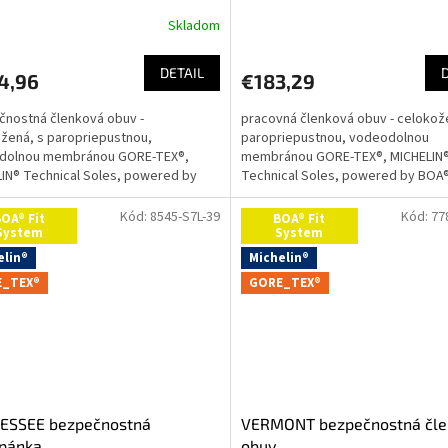
Skladom
DETAIL
4,96
€183,29
nostná členková obuv -
pracovná členková obuv - celokož
žená, s paropriepustnou,
paropriepustnou, vodeodolnou
dolnou membránou GORE-TEX®,
membránou GORE-TEX®, MICHELIN
IN® Technical Soles, powered by
Technical Soles, powered by BOA®
it SystemVážení zákazníci,chceli by
SystemVážení zákazníci,chceli by
vás...
Kód:
8545-S7L-39
Kód:
77
OA® Fit
BOA® Fit
System
System
elin®
Michelin®
_TEX®
GORE_TEX®
ESSEE bezpečnostná
VERMONT bezpečnostná čle
opánka
obuv