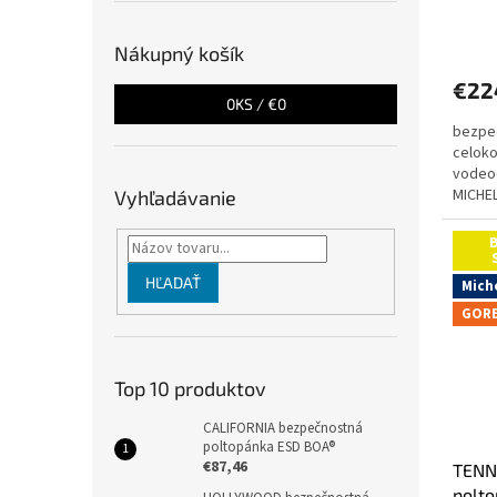
o
v
Nákupný košík
€22
0
KS /
€0
bezpeč
celoko
vodeo
MICHEL
Vyhľadávanie
BOA® F
sme...
B
HĽADAŤ
Mich
GORE
Top 10 produktov
CALIFORNIA bezpečnostná
poltopánka ESD BOA®
€87,46
TENN
polt