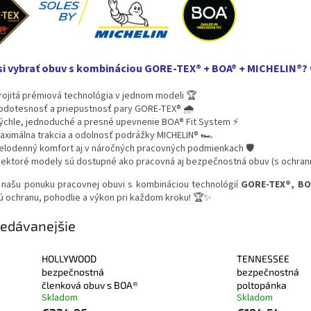
si vybrať obuv s kombináciou GORE-TEX® + BOA® + MICHELIN®?
rojitá prémiová technológia v jednom modeli 🏆
odotesnosť a priepustnosť pary GORE-TEX® 🌧️
ýchle, jednoduché a presné upevnenie BOA® Fit System ⚡
aximálna trakcia a odolnosť podrážky MICHELIN® 🏎️
elodenný komfort aj v náročných pracovných podmienkach 🛡️
iektoré modely sú dostupné ako pracovná aj bezpečnostná obuv (s ochran
 našu ponuku pracovnej obuvi s kombináciou technológií
GORE-TEX®, BOA
ú ochranu, pohodlie a výkon pri každom kroku! 🏆✨
edávanejšie
HOLLYWOOD
TENNESSEE
bezpečnostná
bezpečnostná
členková obuv s BOA®
poltopánka
Skladom
Skladom