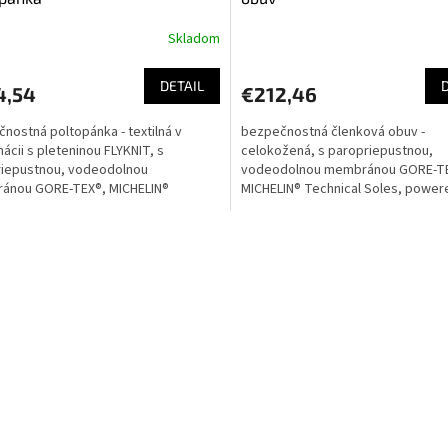
Skladom
DETAIL
4,54
€212,46
nostná poltopánka - textilná v
bezpečnostná členková obuv -
ácii s pleteninou FLYKNIT, s
celokožená, s paropriepustnou,
riepustnou, vodeodolnou
vodeodolnou membránou GORE-T
ánou GORE-TEX®, MICHELIN®
MICHELIN® Technical Soles, power
cal Soles, powerd by BOA® Fit...
BOA® Fit SystemVážení zákazníci,c
sme...
O
v
l
á
d
a
c
i
e
p
r
v