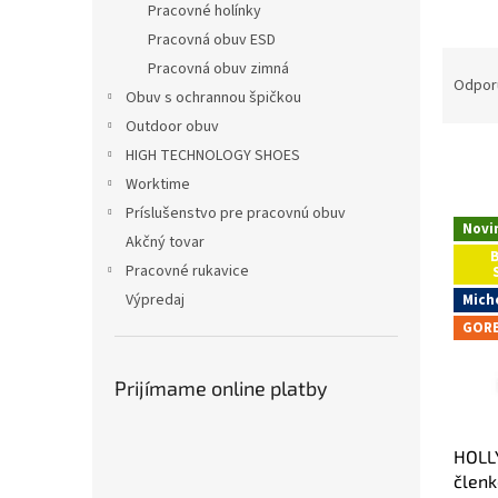
Pracovné holínky
Pracovná obuv ESD
R
Pracovná obuv zimná
a
Odpor
Obuv s ochrannou špičkou
d
Outdoor obuv
e
n
HIGH TECHNOLOGY SHOES
i
Worktime
e
Príslušenstvo pre pracovnú obuv
V
p
Novi
ý
Akčný tovar
r
B
p
Pracovné rukavice
o
i
Výpredaj
d
Mich
s
u
GORE
p
k
r
t
o
Prijímame online platby
o
d
v
u
HOLL
k
členk
t