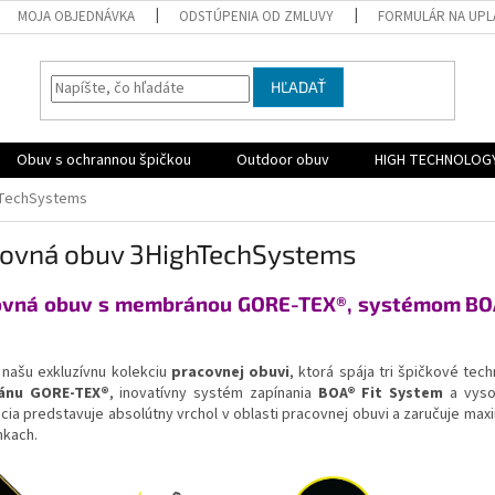
MOJA OBJEDNÁVKA
ODSTÚPENIA OD ZMLUVY
FORMULÁR NA UPL
HĽADAŤ
Obuv s ochrannou špičkou
Outdoor obuv
HIGH TECHNOLOG
hTechSystems
ovná obuv 3HighTechSystems
ovná obuv s membránou GORE-TEX®, systémom BOA
 našu exkluzívnu kolekciu
pracovnej obuvi
, ktorá spája tri špičkové te
nu GORE-TEX®
, inovatívny systém zapínania
BOA® Fit System
a vyso
ia predstavuje absolútny vrchol v oblasti pracovnej obuvi a zaručuje maxi
kach.