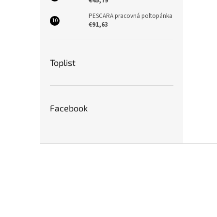
€45,79
PESCARA pracovná poltopánka
€91,63
Toplist
Facebook
Z
á
p
ä
t
i
e