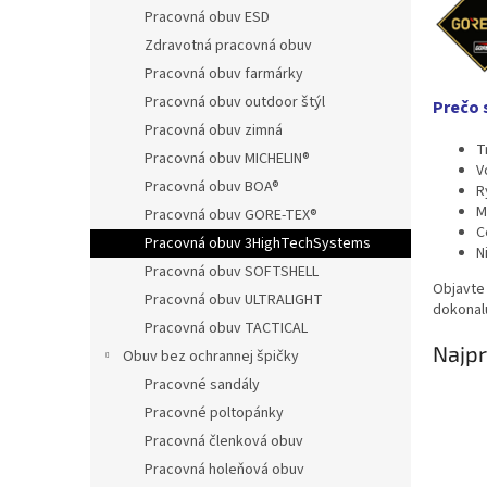
Pracovná obuv ESD
Zdravotná pracovná obuv
Pracovná obuv farmárky
Pracovná obuv outdoor štýl
Prečo 
Pracovná obuv zimná
T
Pracovná obuv MICHELIN®
V
Pracovná obuv BOA®
R
M
Pracovná obuv GORE-TEX®
C
Pracovná obuv 3HighTechSystems
N
Pracovná obuv SOFTSHELL
Objavte
Pracovná obuv ULTRALIGHT
dokonal
Pracovná obuv TACTICAL
Najpr
Obuv bez ochrannej špičky
Pracovné sandály
Pracovné poltopánky
Pracovná členková obuv
Pracovná holeňová obuv