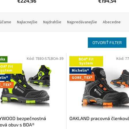
€224,96
€194,54
účame
Najlacnejšie
Najdrahšie
Najpredávanejšie
Abecedne
OTVORIŤ FILTER
Kód:
7880-S7LBOA-39
Kód:
77
nka
BOA® Fit
System
OA® Fit
System
Michelin®
elin®
GORE_TEX®
_TEX®
YWOOD bezpečnostná
OAKLAND pracovná členkov
ová obuv s BOA®