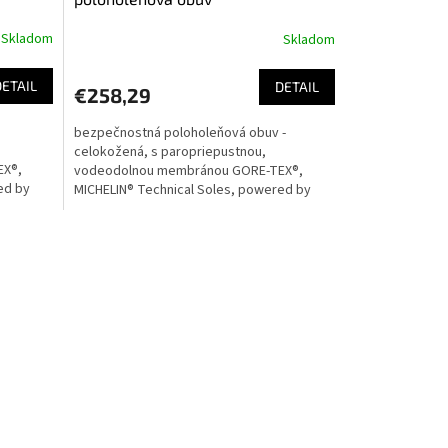
Skladom
Skladom
DETAIL
DETAIL
€258,29
bezpečnostná poloholeňová obuv -
celokožená, s paropriepustnou,
EX®,
vodeodolnou membránou GORE-TEX®,
ed by
MICHELIN® Technical Soles, powered by
hceli by
BOA® Fit SystemVážení zákazníci,chceli
by...