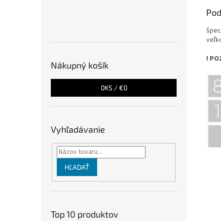
Pod
špec
veľk
! PO
Nákupný košík
0
KS /
€0
Vyhľadávanie
HĽADAŤ
Top 10 produktov