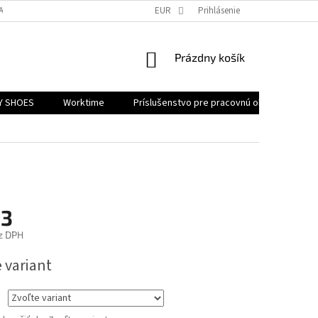
ATNENIE REKLAMÁCIE
EUR
Prihlásenie
NÁKUPNÝ
Prázdny košík
KOŠÍK
Y SHOES
Worktime
Príslušenstvo pre pracovnú obuv
Akč
13
z DPH
ová
 variant