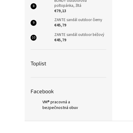
BONDY outdoorová
poltopánka, žltá
€79,13
ZANTE sandál outdoor čierny
€45,79
ZANTE sandál outdoor béžový
€45,79
Toplist
Facebook
VM® pracovná a
bezpečnostná obuv
Z
á