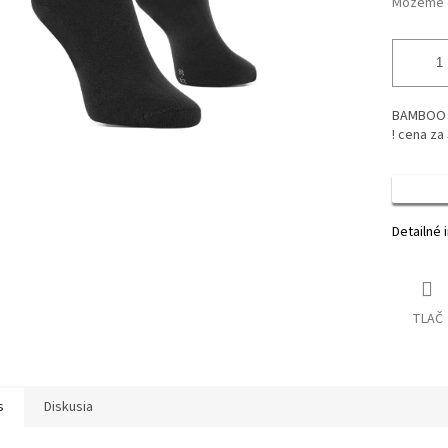
Môžeme d
BAMBOO 
! cena za 
Detailné 
TLAČ
s
Diskusia