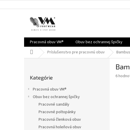
Prejsť
na
obsah
Pracovná obuv VM®
Obuv bez ochrannej špičky
Domov
Príslušenstvo pre pracovnú obuv
Bambus
B
Bam
o
Preskočiť
č
Priemer
6 hodno
Kategórie
kategórie
n
hodnote
ý
produkt
Pracovná obuv VM®
je
p
Obuv bez ochrannej špičky
4,7
a
z
Pracovné sandály
n
5
e
Pracovné poltopánky
hviezdič
l
Pracovná členková obuv
Pracovná holeňová obuv