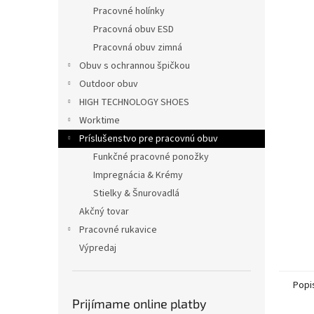
Pracovné holínky
Pracovná obuv ESD
Pracovná obuv zimná
Obuv s ochrannou špičkou
Outdoor obuv
HIGH TECHNOLOGY SHOES
Worktime
Príslušenstvo pre pracovnú obuv
Funkčné pracovné ponožky
Impregnácia & Krémy
Stielky & Šnurovadlá
Akčný tovar
Pracovné rukavice
Výpredaj
Popi
Prijímame online platby