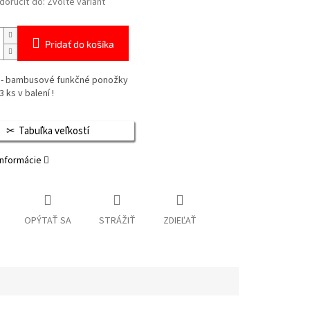
oručiť do:
Zvoľte variant
Pridať do košíka
- bambusové funkčné ponožky
3 ks v balení !
Tabuľka veľkostí
informácie
OPÝTAŤ SA
STRÁŽIŤ
ZDIEĽAŤ