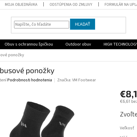
MOJA OBJEDNÁVKA
ODSTÚPENIA OD ZMLUVY
FORMULÁR NA UPL
HĽADAŤ
Obuv s ochrannou špičkou
Outdoor obuv
HIGH TECHNOLOG
ové ponožky
busové ponožky
né
tení
Podrobnosti hodnotenia
Značka:
VM Footwear
nie
€8,
u
€6,61 be
Jednotk
Zvoľte
cena:
iek.
Veľkosť