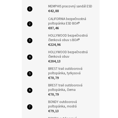
MEMPHIS pracovný sandál ESD
€42,88
CALIFORNIA bezpečnostná
poltopánka ESD BOA®
€87,46
HOLLYWOOD bezpečnostná
členková obuv s BOA®
€224,96
HOLLYWOOD bezpečnostná
členková obuv
€204,13
BREST trail outdoorová
poltopánka, tyrkysová
€70,79
BREST trail outdoorová
poltopánka, čierna
€70,79
BONDY outdoorová
poltopánka, modrá
€79,13