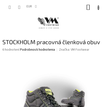
Prejsť
NÁKUP
na
EUR
obsah
KOŠÍK
STOCKHOLM pracovná členková obuv
Priemerné
6 hodnotení
Podrobnosti hodnotenia
Značka:
VM Footwear
hodnotenie
produktu
je
4,2
z
5
hviezdičiek.