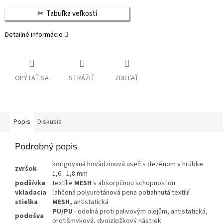
Tabuľka veľkostí
Detailné informácie
OPÝTAŤ SA
STRÁŽIŤ
ZDIEĽAŤ
Popis
Diskusia
Podrobný popis
korigovaná hovädzinová useň s dezénom v hrúbke
zvršok
1,6 - 1,8 mm
podšívka
textílie
MESH
s absorpčnou schopnosťou
vkladacia
ľahčená polyuretánová pena potiahnutá textílií
stielka
MESH,
antistatická
PU/PU
- odolná proti palivovým olejům, antistatická,
podošva
protišmyková, dvojzložkový nástrek