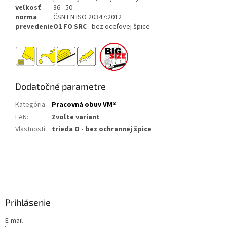
veľkosť
36 - 50
norma
ČSN EN ISO 20347:2012
prevedenie
O1 FO SRC
- bez oceľovej špice
Dodatočné parametre
Kategória
:
Pracovná obuv VM®
EAN
:
Zvoľte variant
Vlastnosti
:
trieda O - bez ochrannej špice
Z
á
p
ä
Prihlásenie
t
i
E-mail
e