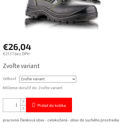
€26,04
€21,17 bez DPH
Jednotková
Zvoľte variant
cena:
Veľkosť
Môžeme doručiť do:
Zvoľte variant
Pridať do košíka
pracovná členková obuv - celokožená - obuv do suchého prostredia