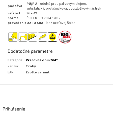
PU/PU
– odolná proti palivovým olejom,
podošva
antistatická, protišmyková, dvojzložkový nástrek
veľkosť
36 – 49
norma
ČSN EN ISO 20347:2012
prevedenie
O2 FO SRA
– bez oceľovej špice
Dodatočné parametre
Kategória
:
Pracovná obuv VM®
Záruka
:
2 roky
EAN
:
Zvoľte variant
Z
á
p
ä
Prihlásenie
t