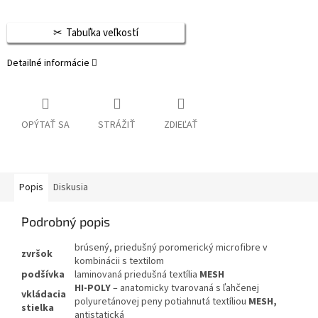
Tabuľka veľkostí
Detailné informácie
OPÝTAŤ SA
STRÁŽIŤ
ZDIEĽAŤ
Popis
Diskusia
Podrobný popis
brúsený, priedušný poromerický microfibre v
zvršok
kombinácii s textilom
podšívka
laminovaná priedušná textília
MESH
HI-POLY
– anatomicky tvarovaná s ľahčenej
vkládacia
polyuretánovej peny potiahnutá textíliou
MESH,
stielka
antistatická