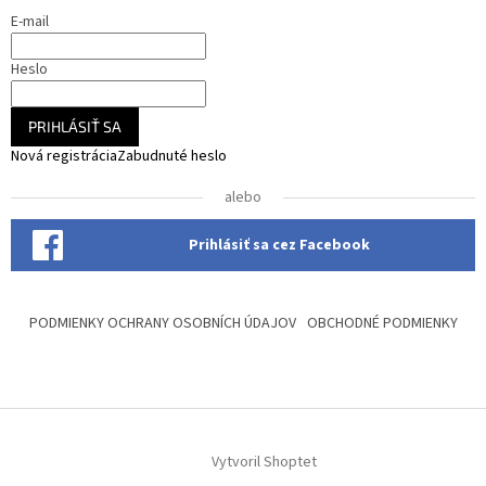
i
E-mail
e
Heslo
PRIHLÁSIŤ SA
Nová registrácia
Zabudnuté heslo
alebo
Prihlásiť sa cez Facebook
PODMIENKY OCHRANY OSOBNÍCH ÚDAJOV
OBCHODNÉ PODMIENKY
Vytvoril Shoptet