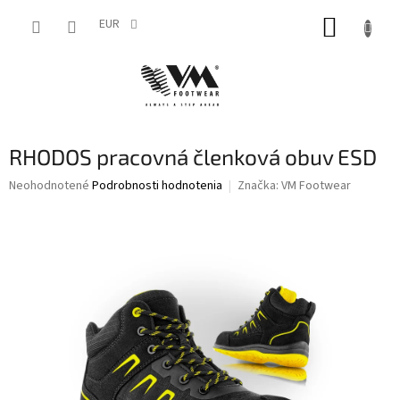
Prejsť
NÁKUP
na
EUR
obsah
KOŠÍK
RHODOS pracovná členková obuv ESD
Priemerné
Neohodnotené
Podrobnosti hodnotenia
Značka:
VM Footwear
hodnotenie
produktu
je
0,0
z
5
hviezdičiek.