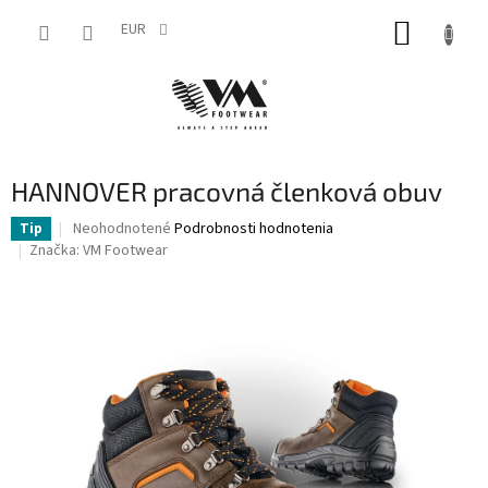
Prejsť
NÁKUP
na
EUR
obsah
KOŠÍK
HANNOVER pracovná členková obuv
Priemerné
Neohodnotené
Podrobnosti hodnotenia
Tip
hodnotenie
Značka:
VM Footwear
produktu
je
0,0
z
5
hviezdičiek.