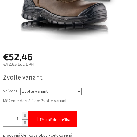
€52,46
€42,65 bez DPH
Jednotková
Zvoľte variant
cena:
Veľkosť
Môžeme doručiť do:
Zvoľte variant
Pridať do košíka
pracovná členková obuv - celokožená