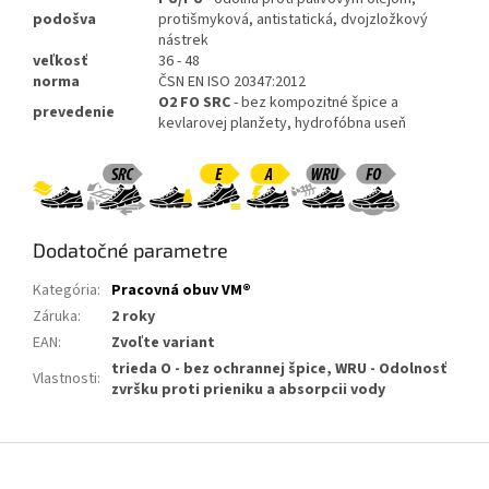
podošva
protišmyková, antistatická, dvojzložkový
nástrek
veľkosť
36 - 48
norma
ČSN EN ISO 20347:2012
O2 FO SRC
- bez kompozitné špice a
prevedenie
kevlarovej planžety, hydrofóbna useň
Dodatočné parametre
Kategória
:
Pracovná obuv VM®
Záruka
:
2 roky
EAN
:
Zvoľte variant
trieda O - bez ochrannej špice, WRU - Odolnosť
Vlastnosti
:
zvršku proti prieniku a absorpcii vody
Z
á