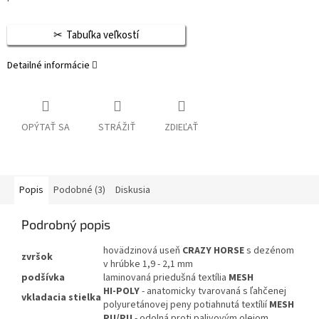
Tabuľka veľkostí
Detailné informácie
OPÝTAŤ SA
STRÁŽIŤ
ZDIEĽAŤ
Popis
Podobné (3)
Diskusia
Podrobný popis
hovädzinová useň
CRAZY HORSE
s dezénom
zvršok
v hrúbke 1,9 - 2,1 mm
podšívka
laminovaná priedušná textília
MESH
HI-POLY
- anatomicky tvarovaná s ľahčenej
vkladacia
stielka
polyuretánovej peny potiahnutá textílií
MESH
PU/PU
- odolná proti palivovým olejom,