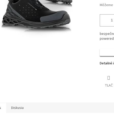
Môžeme d
bezpečno
powered 
Detailné 
TLAČ
s
Diskusia