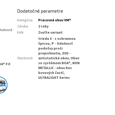
Dodatočné parametre
Kategória
:
Pracovná obuv VM®
Záruka
:
2 roky
tiahnutá
EAN
:
Zvoľte variant
trieda S - s ochrannou
špicou, P - Odolnosť
podošvy proti
prepichnutiu, ESD -
Vlastnosti
:
antistatická obuv, Obuv
so systémom BOA®, NON
OA® Fit
METALLIC - obuv bez
kovových častí,
ULTRALIGHT Series