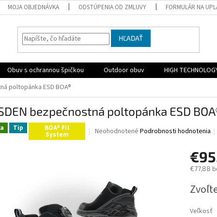
MOJA OBJEDNÁVKA
ODSTÚPENIA OD ZMLUVY
FORMULÁR NA UPL
HĽADAŤ
Obuv s ochrannou špičkou
Outdoor obuv
HIGH TECHNOLOG
ná poltopánka ESD BOA®
SDEN bezpečnostná poltopánka ESD BOA
ka
Tip
BOA® Fit
Priemerné
Neohodnotené
Podrobnosti hodnotenia
System
hodnotenie
produktu
€95
je
0,0
€77,88 b
z
Jednotk
5
Zvoľte
cena:
hviezdičiek.
Veľkosť