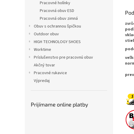
Pracovné holínky
Pracovná obuv ESD
Pod
Pracovná obuv zimná
zvrš
Obuv s ochrannou špičkou
pod
Outdoor obuv
vkla
stie
HIGH TECHNOLOGY SHOES
pod
Worktime
Príslušenstvo pre pracovnú obuv
veľk
nor
Akčný tovar
Pracovné rukavice
prev
Výpredaj
Prijímame online platby