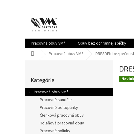
Prejsť
na
obsah
Pracovná obuv VM®
Obuv bez ochrannej špičky
Domov
Pracovná obuv VM®
DRESDEN bezpečnost
B
DRE
o
Preskočiť
č
Novin
Kategórie
kategórie
n
ý
Pracovná obuv VM®
p
Pracovné sandále
a
Pracovné poltopánky
n
e
Členková pracovná obuv
l
Holeňová pracovná obuv
Pracovné holínky