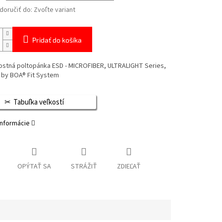
oručiť do:
Zvoľte variant
Pridať do košíka
stná poltopánka ESD - MICROFIBER, ULTRALIGHT Series,
by BOA® Fit System
Tabuľka veľkostí
informácie
OPÝTAŤ SA
STRÁŽIŤ
ZDIEĽAŤ