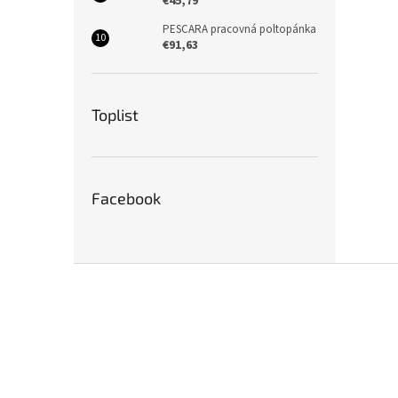
€45,79
PESCARA pracovná poltopánka
€91,63
Toplist
Facebook
Z
á
p
ä
t
i
e