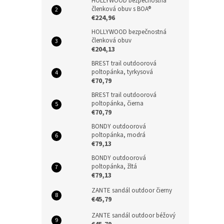
HOLLYWOOD bezpečnostná
členková obuv s BOA®
€224,96
HOLLYWOOD bezpečnostná
členková obuv
€204,13
BREST trail outdoorová
poltopánka, tyrkysová
€70,79
BREST trail outdoorová
poltopánka, čierna
€70,79
BONDY outdoorová
poltopánka, modrá
€79,13
BONDY outdoorová
poltopánka, žltá
€79,13
ZANTE sandál outdoor čierny
€45,79
ZANTE sandál outdoor béžový