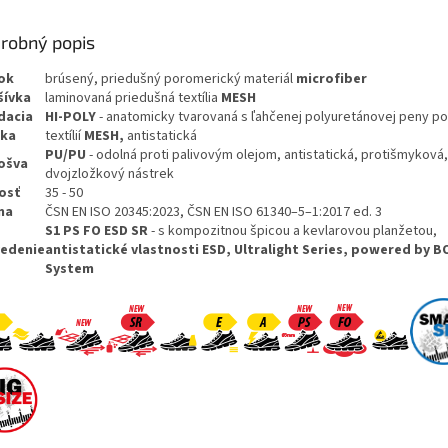
robný popis
ok
brúsený, priedušný poromerický materiál
microfiber
šívka
laminovaná priedušná textília
MESH
dacia
HI-POLY
- anatomicky tvarovaná s ľahčenej polyuretánovej peny po
lka
textílií
MESH,
antistatická
PU/PU
- odolná proti palivovým olejom, antistatická, protišmyková,
ošva
dvojzložkový nástrek
osť
35 - 50
ma
ČSN EN ISO 20345:2023, ČSN EN ISO 61340–5–1:2017 ed. 3
S1 PS FO ESD SR
- s kompozitnou špicou a kevlarovou planžetou,
edenie
antistatické vlastnosti ESD, Ultralight Series, powered by B
System