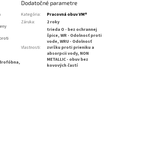
Dodatočné parametre
m
Kategória
:
Pracovná obuv VM®
Záruka
:
2 roky
peny
trieda O - bez ochrannej
špice, WR - Odolnosť proti
proti
vode, WRU - Odolnosť
Vlastnosti
:
zvršku proti prieniku a
absorpcii vody, NON
METALLIC - obuv bez
drofóbna,
kovových častí