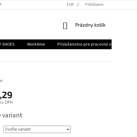
ATNENIE REKLAMÁCIE
EUR
Prihlásenie
NÁKUPNÝ
Prázdny košík
KOŠÍK
Y SHOES
Worktime
Príslušenstvo pre pracovnú obuv
Akč
ar
,29
ez DPH
ová
 variant