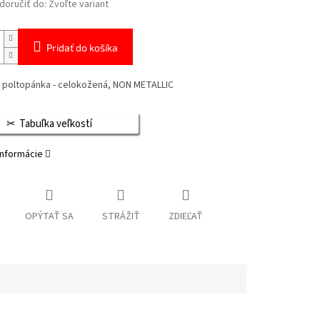
oručiť do:
Zvoľte variant
Pridať do košíka
 poltopánka - celokožená, NON METALLIC
Tabuľka veľkostí
informácie
OPÝTAŤ SA
STRÁŽIŤ
ZDIEĽAŤ