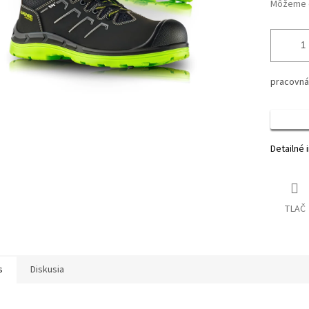
Môžeme d
pracovná
Detailné 
TLAČ
s
Diskusia