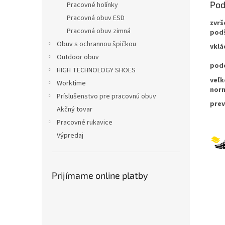
Pod
Pracovné holínky
Pracovná obuv ESD
zvrš
Pracovná obuv zimná
pod
Obuv s ochrannou špičkou
vklá
Outdoor obuv
pod
HIGH TECHNOLOGY SHOES
veľk
Worktime
nor
Príslušenstvo pre pracovnú obuv
prev
Akčný tovar
Pracovné rukavice
Výpredaj
Prijímame online platby