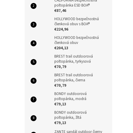
CALIFORNIA bezpečnostná
poltopánka ESD BOA®
€87,46
HOLLYWOOD bezpečnostná
členková obuv s BOA®
€224,96
HOLLYWOOD bezpečnostná
členková obuv
€204,13
BREST trail outdoorová
poltopánka, tyrkysová
€70,79
BREST trail outdoorová
poltopánka, čierna
€70,79
BONDY outdoorová
poltopánka, modrá
€79,13
BONDY outdoorová
poltopánka, žltá
€79,13
ZANTE sandál outdoor čierny