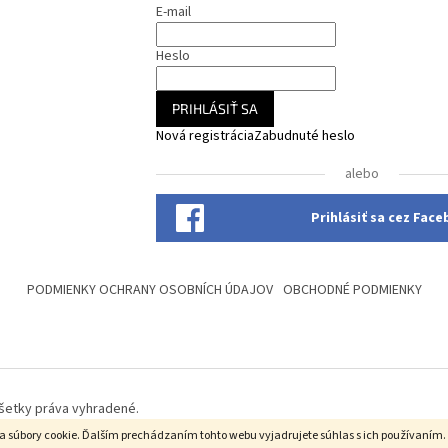
E-mail
Heslo
PRIHLÁSIŤ SA
Nová registrácia
Zabudnuté heslo
alebo
Prihlásiť sa cez Fac
PODMIENKY OCHRANY OSOBNÍCH ÚDAJOV
OBCHODNÉ PODMIENKY
Všetky práva vyhradené.
a súbory cookie. Ďalším prechádzaním tohto webu vyjadrujete súhlas s ich používaním.