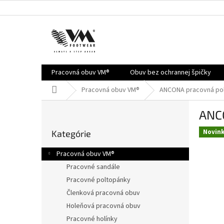
Prejsť
na
obsah
Pracovná obuv VM®
Obuv bez ochrannej špičky
Domov
Pracovná obuv VM®
ANCONA pracovná po
B
ANC
o
Preskočiť
č
Novin
Kategórie
kategórie
n
ý
Pracovná obuv VM®
p
Pracovné sandále
a
Pracovné poltopánky
n
e
Členková pracovná obuv
l
Holeňová pracovná obuv
Pracovné holínky