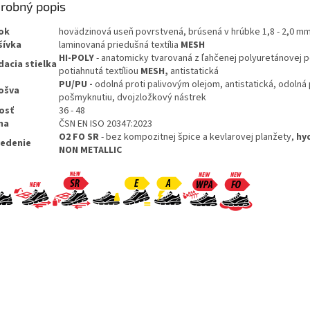
robný popis
ok
hovädzinová useň povrstvená, brúsená v hrúbke 1,8 - 2,0 m
šívka
laminovaná priedušná textília
MESH
HI-POLY
- anatomicky tvarovaná z ľahčenej polyuretánovej 
dacia
stielka
potiahnutá textíliou
MESH,
antistatická
PU/PU -
odolná proti palivovým olejom, antistatická, odolná 
ošva
pošmyknutiu, dvojzložkový nástrek
osť
36 - 48
ma
ČSN EN ISO 20347:2023
O2 FO SR
- bez kompozitnej špice a kevlarovej planžety,
hy
edenie
NON METALLIC