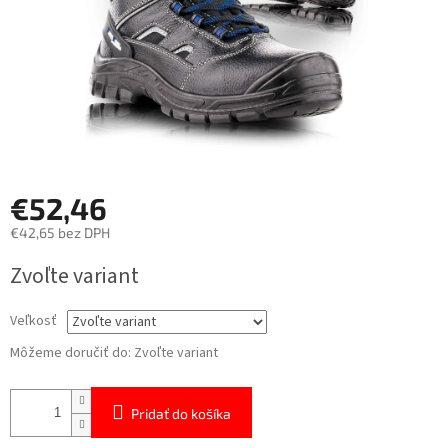
€52,46
€42,65 bez DPH
Jednotková
Zvoľte variant
cena:
Veľkosť
Môžeme doručiť do:
Zvoľte variant
Pridať do košíka