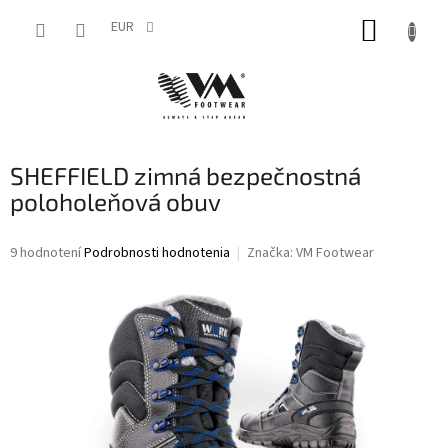
Prejsť
NÁKUP
na
EUR
obsah
KOŠÍK
SHEFFIELD zimná bezpečnostná
poloholeňová obuv
Priemerné
9 hodnotení
Podrobnosti hodnotenia
Značka:
VM Footwear
hodnotenie
produktu
je
4,3
z
5
hviezdičiek.