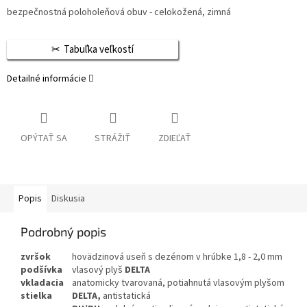
bezpečnostná poloholeňová obuv - celokožená, zimná
Tabuľka veľkostí
Detailné informácie
OPÝTAŤ SA
STRÁŽIŤ
ZDIEĽAŤ
Popis
Diskusia
Podrobný popis
zvršok
hovädzinová useň s dezénom v hrúbke 1,8 - 2,0 mm
podšívka
vlasový plyš
DELTA
vkladacia
anatomicky tvarovaná, potiahnutá vlasovým plyšom
stielka
DELTA,
antistatická