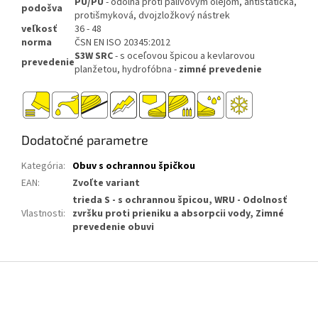
PU/PU
- odolná proti palivovým olejom, antistatická,
podošva
protišmyková, dvojzložkový nástrek
veľkosť
36 - 48
norma
ČSN EN ISO 20345:2012
S3W SRC
- s oceľovou špicou a kevlarovou
prevedenie
planžetou, hydrofóbna -
zimné prevedenie
Dodatočné parametre
Kategória
:
Obuv s ochrannou špičkou
EAN
:
Zvoľte variant
trieda S - s ochrannou špicou, WRU - Odolnosť
Vlastnosti
:
zvršku proti prieniku a absorpcii vody, Zimné
prevedenie obuvi
Z
á
p
ä