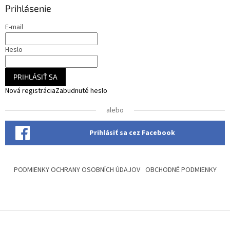
Prihlásenie
t
i
E-mail
e
Heslo
PRIHLÁSIŤ SA
Nová registrácia
Zabudnuté heslo
alebo
Prihlásiť sa cez Facebook
PODMIENKY OCHRANY OSOBNÍCH ÚDAJOV
OBCHODNÉ PODMIENKY