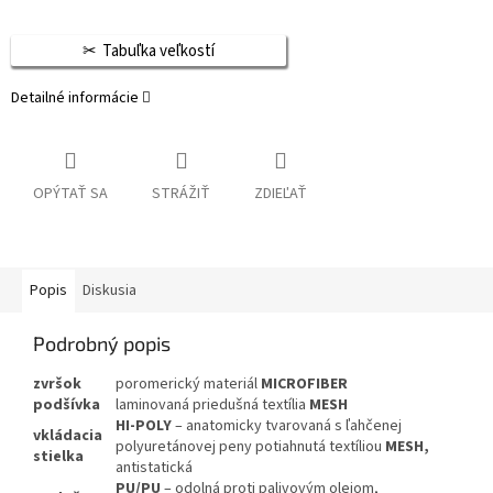
Tabuľka veľkostí
Detailné informácie
OPÝTAŤ SA
STRÁŽIŤ
ZDIEĽAŤ
Popis
Diskusia
Podrobný popis
zvršok
poromerický materiál
MICROFIBER
podšívka
laminovaná priedušná textília
MESH
HI-POLY
– anatomicky tvarovaná s ľahčenej
vkládacia
polyuretánovej peny potiahnutá textíliou
MESH,
stielka
antistatická
PU/PU
– odolná proti palivovým olejom,