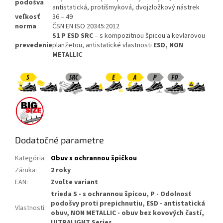
podošva
antistatická, protišmyková, dvojzložkový nástrek
veľkosť
36 – 49
norma
ČSN EN ISO 20345:2012
S1 P ESD SRC
– s kompozitnou špicou a kevlarovou
prevedenie
planžetou, antistatické vlastnosti
ESD,
NON
METALLIC
Dodatočné parametre
Kategória
:
Obuv s ochrannou špičkou
Záruka
:
2 roky
EAN
:
Zvoľte variant
trieda S - s ochrannou špicou, P - Odolnosť
podošvy proti prepichnutiu, ESD - antistatická
Vlastnosti
:
obuv, NON METALLIC - obuv bez kovových častí,
ULTRALIGHT Series