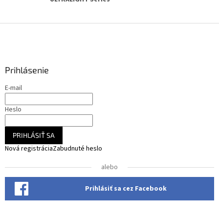
Z
á
p
ä
Prihlásenie
t
i
E-mail
e
Heslo
PRIHLÁSIŤ SA
Nová registrácia
Zabudnuté heslo
alebo
Prihlásiť sa cez Facebook