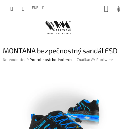
Prejsť
NÁKUP
na
EUR
obsah
KOŠÍK
MONTANA bezpečnostný sandál ESD
Priemerné
Neohodnotené
Podrobnosti hodnotenia
Značka:
VM Footwear
hodnotenie
produktu
je
0,0
z
5
hviezdičiek.