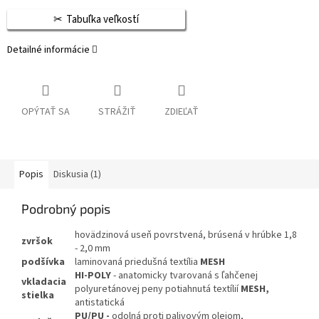
Tabuľka veľkostí
Detailné informácie
OPÝTAŤ SA
STRÁŽIŤ
ZDIEĽAŤ
Popis
Diskusia (1)
Podrobný popis
hovädzinová useň povrstvená, brúsená v hrúbke 1,8
zvršok
- 2,0 mm
podšívka
laminovaná priedušná textília
MESH
HI-POLY
- anatomicky tvarovaná s ľahčenej
vkladacia
polyuretánovej peny potiahnutá textílií
MESH,
stielka
antistatická
PU/PU -
odolná proti palivovým olejom,