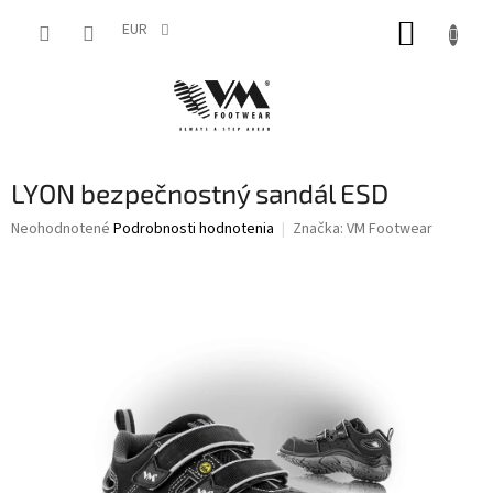
Prejsť
NÁKUP
na
EUR
obsah
KOŠÍK
LYON bezpečnostný sandál ESD
Priemerné
Neohodnotené
Podrobnosti hodnotenia
Značka:
VM Footwear
hodnotenie
produktu
je
0,0
z
5
hviezdičiek.