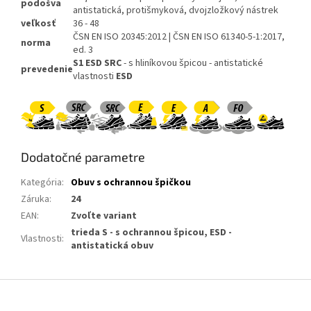
podošva
antistatická, protišmyková, dvojzložkový nástrek
veľkosť
36 - 48
ČSN EN ISO 20345:2012 | ČSN EN ISO 61340-5-1:2017,
norma
ed. 3
S1 ESD SRC
- s hliníkovou špicou - antistatické
prevedenie
vlastnosti
ESD
Dodatočné parametre
Kategória
:
Obuv s ochrannou špičkou
Záruka
:
24
EAN
:
Zvoľte variant
trieda S - s ochrannou špicou, ESD -
Vlastnosti
:
antistatická obuv
Z
á