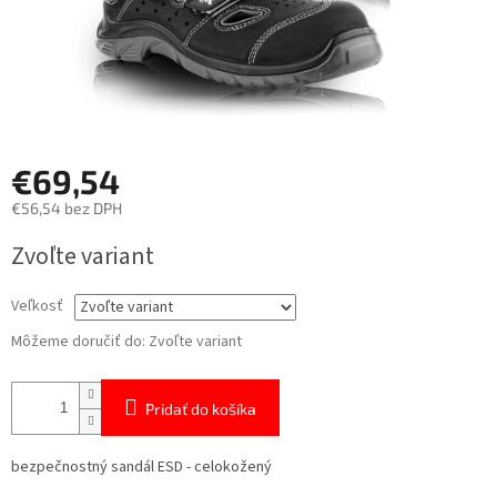
€69,54
€56,54 bez DPH
Jednotková
Zvoľte variant
cena:
Veľkosť
Môžeme doručiť do:
Zvoľte variant
Pridať do košíka
bezpečnostný sandál ESD - celokožený