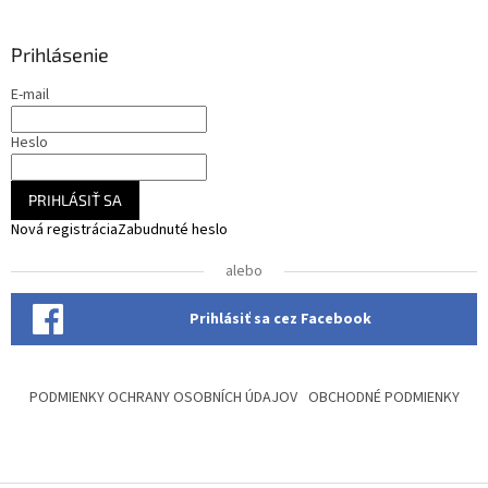
p
ä
Prihlásenie
t
i
E-mail
e
Heslo
PRIHLÁSIŤ SA
Nová registrácia
Zabudnuté heslo
alebo
Prihlásiť sa cez Facebook
PODMIENKY OCHRANY OSOBNÍCH ÚDAJOV
OBCHODNÉ PODMIENKY