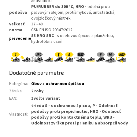
antistatická
PU/RUBBER do 300 °C, HRO
-
odolná proti
podošva
palivovým olejom, protišmyková, antistatická,
dvojzložkový nástrek
veľkosť
37 - 48
norma
ČSN EN ISO 20347:2012
S3 HRO SRC
- s oceľovou špicou a planžetou,
prevedenie
hydrofóbna useň
Dodatočné parametre
Kategória
:
Obuv s ochrannou špičkou
Záruka
:
2 roky
EAN
:
Zvoľte variant
trieda S - s ochrannou špicou, P - Odolnosť
podošvy proti prepichnutiu, HRO - Odolnosť
Vlastnosti
:
podošvy proti kontaktnému teplu, WRU -
Odolnosť zvršku proti prieniku a absorpcii vody