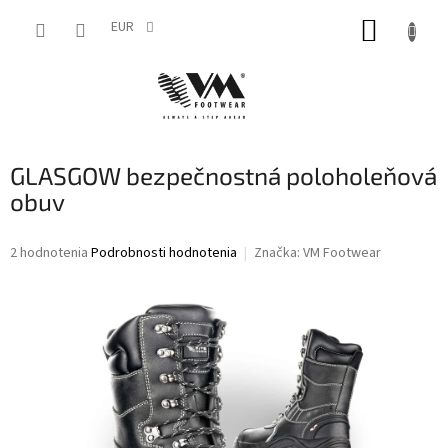
Prejsť
NÁKUP
na
EUR
obsah
KOŠÍK
GLASGOW bezpečnostná poloholeňová
obuv
Priemerné
2 hodnotenia
Podrobnosti hodnotenia
Značka:
VM Footwear
hodnotenie
produktu
je
5,0
z
5
hviezdičiek.