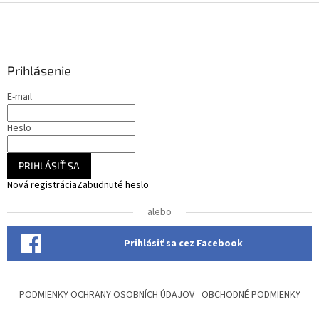
Z
á
p
ä
Prihlásenie
t
i
E-mail
e
Heslo
PRIHLÁSIŤ SA
Nová registrácia
Zabudnuté heslo
alebo
Prihlásiť sa cez Facebook
PODMIENKY OCHRANY OSOBNÍCH ÚDAJOV
OBCHODNÉ PODMIENKY