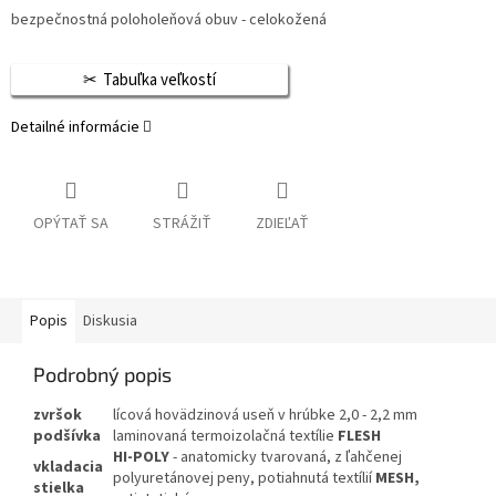
bezpečnostná poloholeňová obuv - celokožená
Tabuľka veľkostí
Detailné informácie
OPÝTAŤ SA
STRÁŽIŤ
ZDIEĽAŤ
Popis
Diskusia
Podrobný popis
zvršok
lícová hovädzinová useň v hrúbke 2,0 - 2,2 mm
podšívka
laminovaná termoizolačná textílie
FLESH
HI-POLY
- anatomicky tvarovaná, z ľahčenej
vkladacia
polyuretánovej peny, potiahnutá textílií
MESH,
stielka