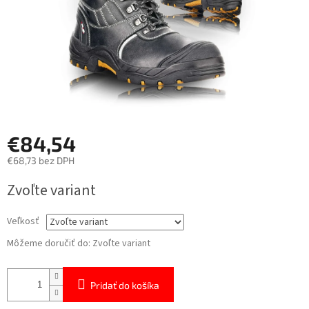
€84,54
€68,73 bez DPH
Jednotková
Zvoľte variant
cena:
Veľkosť
Môžeme doručiť do:
Zvoľte variant
Pridať do košíka