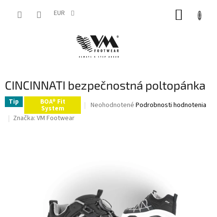
Prejsť
NÁKUP
na
EUR
obsah
KOŠÍK
CINCINNATI bezpečnostná poltopánka
Tip
BOA® Fit
Priemerné
Neohodnotené
Podrobnosti hodnotenia
System
hodnotenie
Značka:
VM Footwear
produktu
je
0,0
z
5
hviezdičiek.