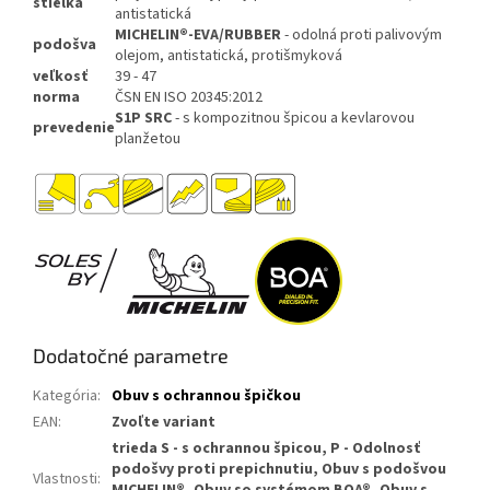
stielka
antistatická
MICHELIN
®-EVA/RUBBER
- odolná proti palivovým
podošva
olejom, antistatická, protišmyková
veľkosť
39 - 47
norma
ČSN EN ISO 20345:2012
S1P SRC
- s kompozitnou špicou a kevlarovou
prevedenie
planžetou
Dodatočné parametre
Kategória
:
Obuv s ochrannou špičkou
EAN
:
Zvoľte variant
trieda S - s ochrannou špicou, P - Odolnosť
podošvy proti prepichnutiu, Obuv s podošvou
Vlastnosti
: