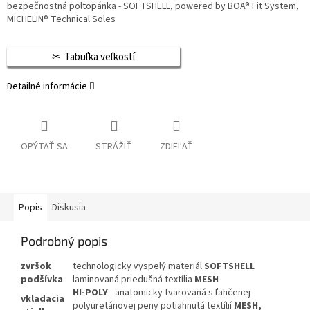
bezpečnostná poltopánka - SOFTSHELL, powered by BOA® Fit System,
MICHELIN® Technical Soles
Tabuľka veľkostí
Detailné informácie
OPÝTAŤ SA
STRÁŽIŤ
ZDIEĽAŤ
Popis
Diskusia
Podrobný popis
zvršok
technologicky vyspelý materiál
SOFTSHELL
podšívka
laminovaná priedušná textília
MESH
HI-POLY
- anatomicky tvarovaná s ľahčenej
vkladacia
polyuretánovej peny potiahnutá textílií
MESH,