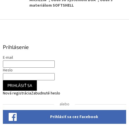
MICHELIN®, Obuv so systémom BOA®, Obuv s
materiálom SOFTSHELL
Z
á
p
ä
Prihlásenie
t
i
E-mail
e
Heslo
PRIHLÁSIŤ SA
Nová registrácia
Zabudnuté heslo
alebo
Prihlásiť sa cez Facebook