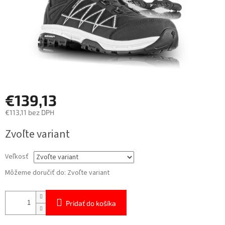
€139,13
€113,11 bez DPH
Jednotková
Zvoľte variant
cena:
Veľkosť
Môžeme doručiť do:
Zvoľte variant
Pridať do košíka