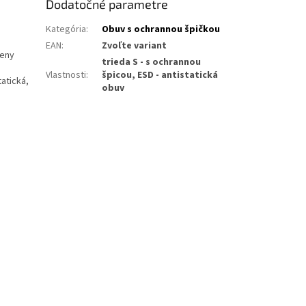
Dodatočné parametre
Kategória
:
Obuv s ochrannou špičkou
EAN
:
Zvoľte variant
peny
trieda S - s ochrannou
Vlastnosti
:
špicou, ESD - antistatická
tatická,
obuv