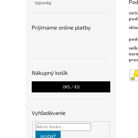
Pod
Výpredaj
zvrš
pod
Prijímame online platby
vkla
pod
veľ
nor
pro
Nákupný košík
0
KS /
€0
Vyhľadávanie
HĽADAŤ