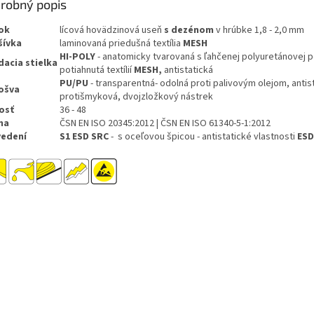
robný popis
ok
lícová hovädzinová useň
s dezénom
v hrúbke 1,8 - 2,0 mm
šívka
laminovaná priedušná textília
MESH
HI-POLY
- anatomicky tvarovaná s ľahčenej polyuretánovej 
dacia stielka
potiahnutá textílií
MESH,
antistatická
PU/PU
- transparentná- odolná proti palivovým olejom, antis
ošva
protišmyková, dvojzložkový nástrek
kosť
36 - 48
ma
ČSN EN ISO 20345:2012 | ČSN EN ISO 61340-5-1:2012
vedení
S1 ESD SRC
- s oceľovou špicou - antistatické vlastnosti
ESD