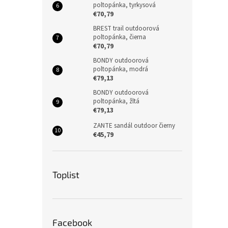
poltopánka, tyrkysová
€70,79
BREST trail outdoorová
poltopánka, čierna
€70,79
BONDY outdoorová
poltopánka, modrá
€79,13
BONDY outdoorová
poltopánka, žltá
€79,13
ZANTE sandál outdoor čierny
€45,79
Toplist
Facebook