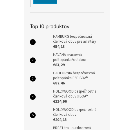
Top 10 produktov
HAMBURG bezpečnostná
členková obuv pre asfaltéry
€54,13
HAVANA pracovná
poltopánka/outdoor
€83,29
CALIFORNIA bezpečnostná
poltopánka ESD BOA®
€87,46
HOLLYWOOD bezpečnostná
členková obuv s BOA®
€224,96
HOLLYWOOD bezpečnostná
členková obuv
€204,13
BREST trail outdoorová