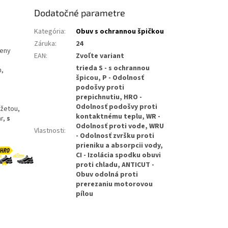
Dodatočné parametre
Kategória
:
Obuv s ochrannou špičkou
Záruka
:
24
peny
EAN
:
Zvoľte variant
trieda S - s ochrannou
m,
špicou, P - Odolnosť
podošvy proti
prepichnutiu, HRO -
Odolnosť podošvy proti
nžetou,
kontaktnému teplu, WR -
ar,
s
Odolnosť proti vode, WRU
Vlastnosti
:
- Odolnosť zvršku proti
prieniku a absorpcii vody,
CI - Izolácia spodku obuvi
proti chladu, ANTICUT -
Obuv odolná proti
prerezaniu motorovou
pílou