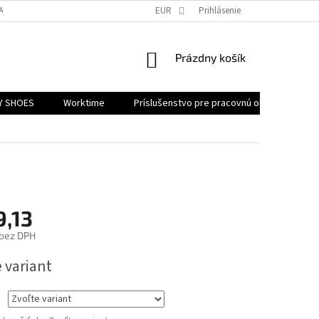
ATNENIE REKLAMÁCIE
EUR
Prihlásenie
NÁKUPNÝ
Prázdny košík
KOŠÍK
Y SHOES
Worktime
Príslušenstvo pre pracovnú obuv
Akč
9,13
 bez DPH
ová
 variant