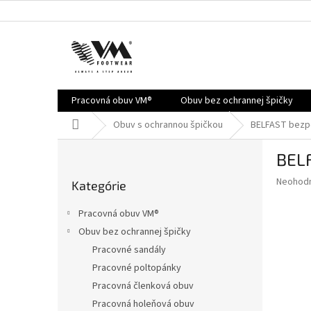
Prejsť
na
obsah
Pracovná obuv VM®
Obuv bez ochrannej špičky
Domov
Obuv s ochrannou špičkou
BELFAST bezp
B
BELF
o
Preskočiť
č
Priemer
Neohod
Kategórie
kategórie
n
hodnote
ý
produkt
Pracovná obuv VM®
je
p
Obuv bez ochrannej špičky
0,0
a
z
Pracovné sandály
n
5
e
Pracovné poltopánky
hviezdič
l
Pracovná členková obuv
Pracovná holeňová obuv