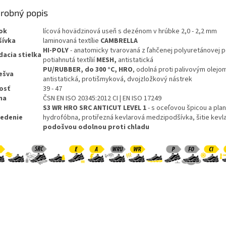
robný popis
ok
lícová hovädzinová useň s dezénom v hrúbke 2,0 - 2,2 mm
šívka
laminovaná textílie
CAMBRELLA
HI-POLY
- anatomicky tvarovaná z ľahčenej polyuretánovej 
dacia
stielka
potiahnutá textílií
MESH,
antistatická
PU/RUBBER, do 300 °C, HRO
, odolná proti palivovým olejo
ešva
antistatická, protišmyková, dvojzložkový nástrek
kosť
39 - 47
ma
ČSN EN ISO 20345:2012 CI | EN ISO 17249
S3 WR HRO SRC ANTICUT LEVEL 1
- s oceľovou špicou a pla
edenie
hydrofóbna, protiřezná kevlarová medzipodšívka, šitie kevl
podošvou odolnou proti chladu