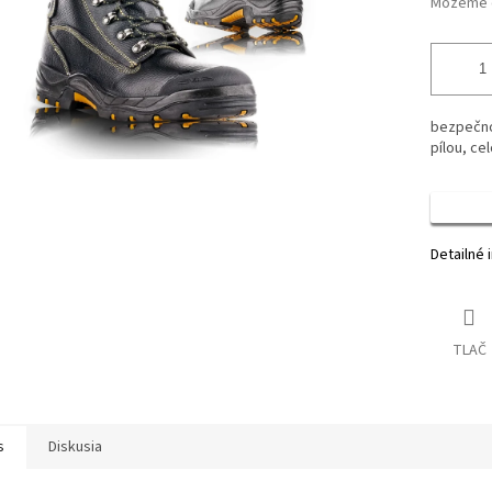
Môžeme d
bezpečno
pílou, ce
Detailné 
TLAČ
s
Diskusia