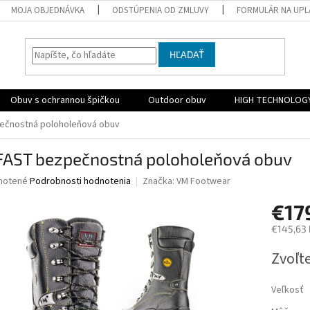
MOJA OBJEDNÁVKA
ODSTÚPENIA OD ZMLUVY
FORMULÁR NA UPL
HĽADAŤ
Obuv s ochrannou špičkou
Outdoor obuv
HIGH TECHNOLOG
ečnostná poloholeňová obuv
AST bezpečnostná poloholeňová obuv
né
notené
Podrobnosti hodnotenia
Značka:
VM Footwear
nie
€17
u
€145,63
Jednotk
Zvoľte
cena:
iek.
Veľkosť