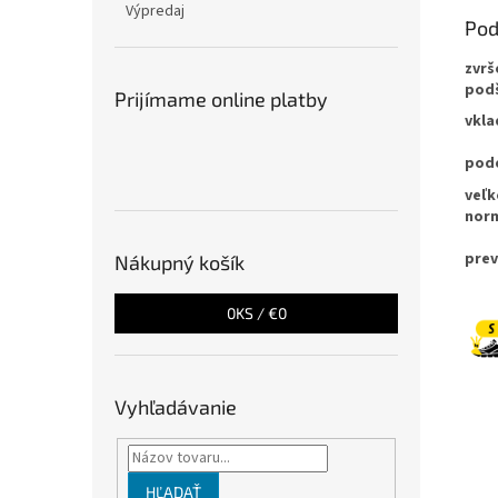
Výpredaj
Pod
zvrš
pod
Prijímame online platby
vkla
pod
veľ
nor
prev
Nákupný košík
0
KS /
€0
Vyhľadávanie
HĽADAŤ