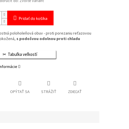
oručiť do:
Zvoľte variant
Pridať do košíka
stná poloholeňová obuv - proti porezaniu reťazovou
lokožená,
s podošvou odolnou proti chladu
Tabuľka veľkostí
informácie
OPÝTAŤ SA
STRÁŽIŤ
ZDIEĽAŤ