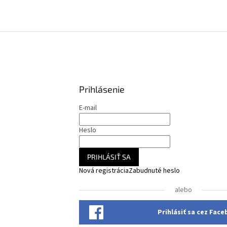
Prihlásenie
E-mail
Heslo
PRIHLÁSIŤ SA
Nová registrácia
Zabudnuté heslo
alebo
Prihlásiť sa cez Fac