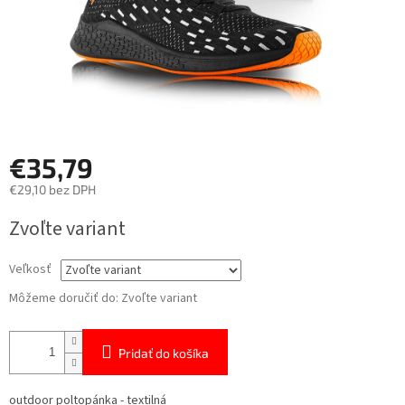
€35,79
€29,10 bez DPH
Jednotková
Zvoľte variant
cena:
Veľkosť
Môžeme doručiť do:
Zvoľte variant
Pridať do košíka
outdoor poltopánka - textilná