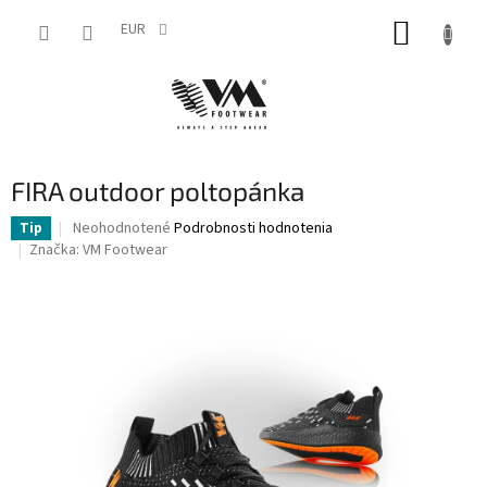
Prejsť
NÁKUP
na
EUR
obsah
KOŠÍK
FIRA outdoor poltopánka
Priemerné
Neohodnotené
Podrobnosti hodnotenia
Tip
hodnotenie
Značka:
VM Footwear
produktu
je
0,0
z
5
hviezdičiek.