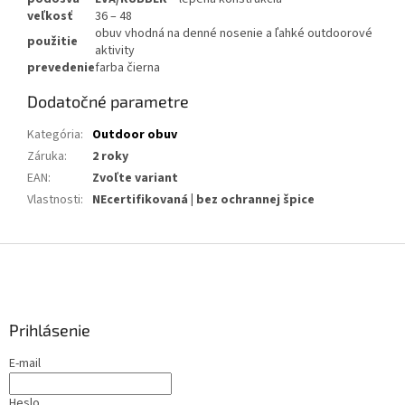
veľkosť
36 – 48
obuv vhodná na denné nosenie a ľahké outdoorové
použitie
aktivity
prevedenie
farba čierna
Dodatočné parametre
Kategória
:
Outdoor obuv
Záruka
:
2 roky
EAN
:
Zvoľte variant
Vlastnosti
:
NEcertifikovaná | bez ochrannej špice
Z
á
p
ä
Prihlásenie
t
i
E-mail
e
Heslo