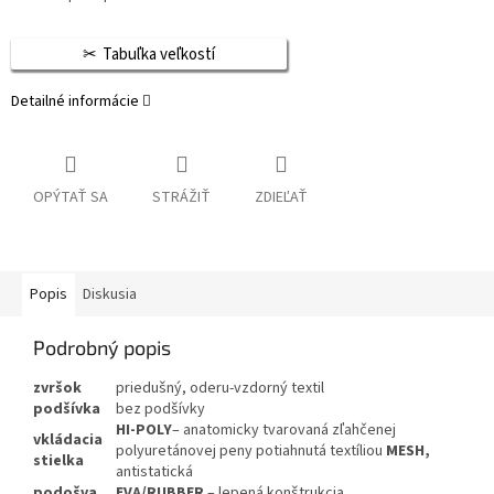
Tabuľka veľkostí
Detailné informácie
OPÝTAŤ SA
STRÁŽIŤ
ZDIEĽAŤ
Popis
Diskusia
Podrobný popis
zvršok
priedušný, oderu-vzdorný textil
podšívka
bez podšívky
HI-POLY
– anatomicky tvarovaná zľahčenej
vkládacia
polyuretánovej peny potiahnutá textíliou
MESH,
stielka
antistatická
podošva
EVA/RUBBER
– lepená konštrukcia