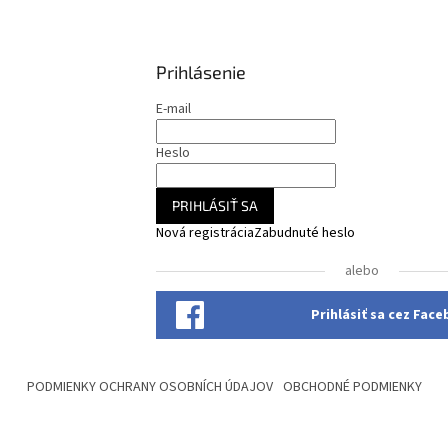
Prihlásenie
E-mail
Heslo
PRIHLÁSIŤ SA
Nová registrácia
Zabudnuté heslo
alebo
Prihlásiť sa cez Fac
PODMIENKY OCHRANY OSOBNÍCH ÚDAJOV
OBCHODNÉ PODMIENKY