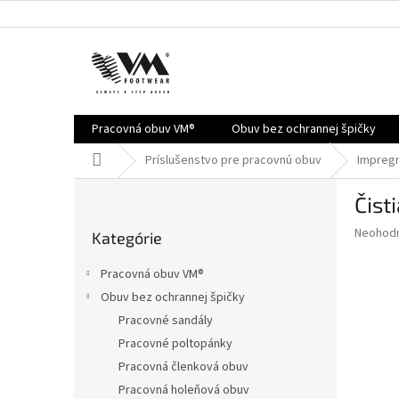
Prejsť
na
obsah
Pracovná obuv VM®
Obuv bez ochrannej špičky
Domov
Príslušenstvo pre pracovnú obuv
Impreg
B
Čist
o
Preskočiť
č
Priemer
Neohod
Kategórie
kategórie
n
hodnote
ý
produkt
Pracovná obuv VM®
je
p
Obuv bez ochrannej špičky
0,0
a
z
Pracovné sandály
n
5
e
Pracovné poltopánky
hviezdič
l
Pracovná členková obuv
Pracovná holeňová obuv