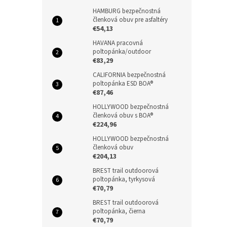
HAMBURG bezpečnostná
členková obuv pre asfaltéry
€54,13
HAVANA pracovná
poltopánka/outdoor
€83,29
CALIFORNIA bezpečnostná
poltopánka ESD BOA®
€87,46
HOLLYWOOD bezpečnostná
členková obuv s BOA®
€224,96
HOLLYWOOD bezpečnostná
členková obuv
€204,13
BREST trail outdoorová
poltopánka, tyrkysová
€70,79
BREST trail outdoorová
poltopánka, čierna
€70,79