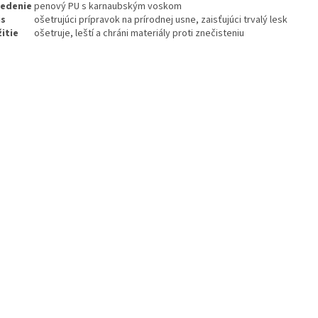
vedenie
penový PU s karnaubským voskom
is
ošetrujúci prípravok na prírodnej usne, zaisťujúci trvalý lesk
itie
ošetruje, leští a chráni materiály proti znečisteniu