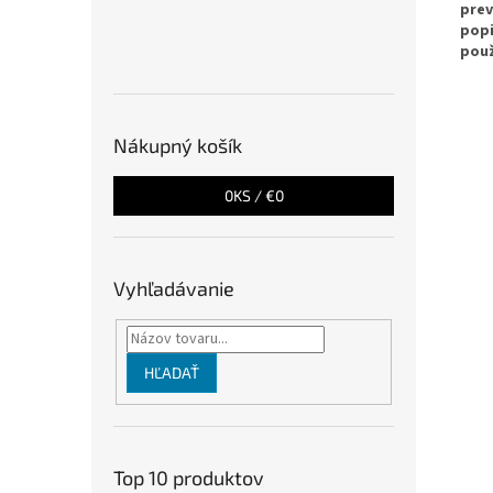
pre
pop
použ
Nákupný košík
0
KS /
€0
Vyhľadávanie
HĽADAŤ
Top 10 produktov