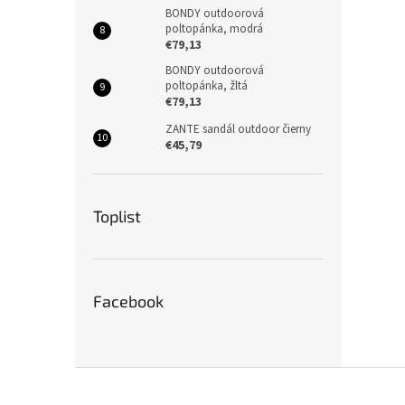
BONDY outdoorová
poltopánka, modrá
€79,13
BONDY outdoorová
poltopánka, žltá
€79,13
ZANTE sandál outdoor čierny
€45,79
Toplist
Facebook
Z
á