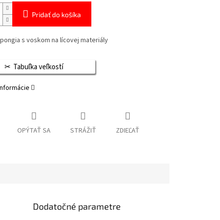
Pridať do košíka
špongia s voskom na lícovej materiály
Tabuľka veľkostí
informácie
OPÝTAŤ SA
STRÁŽIŤ
ZDIEĽAŤ
Dodatočné parametre