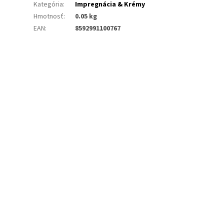
Kategória
:
Impregnácia & Krémy
Hmotnosť
:
0.05 kg
EAN
:
8592991100767