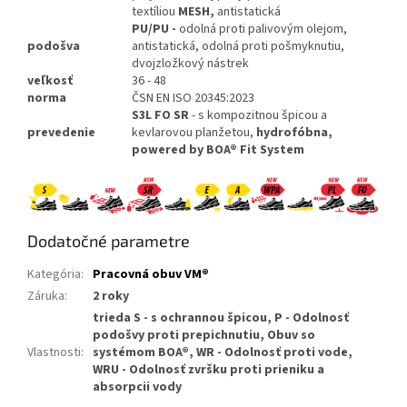
textíliou
MESH,
antistatická
PU/PU -
odolná proti palivovým olejom,
podošva
antistatická, odolná proti pošmyknutiu,
dvojzložkový nástrek
veľkosť
36 - 48
norma
ČSN EN ISO 20345:2023
S3L FO SR
- s kompozitnou špicou a
prevedenie
kevlarovou planžetou,
hydrofóbna,
powered by BOA® Fit System
Dodatočné parametre
Kategória
:
Pracovná obuv VM®
Záruka
:
2 roky
trieda S - s ochrannou špicou, P - Odolnosť
podošvy proti prepichnutiu, Obuv so
Vlastnosti
:
systémom BOA®, WR - Odolnosť proti vode,
WRU - Odolnosť zvršku proti prieniku a
absorpcii vody