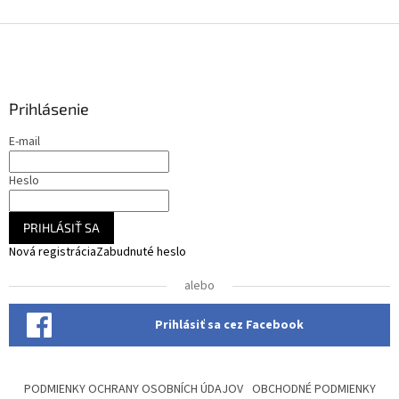
Z
á
p
ä
Prihlásenie
t
i
E-mail
e
Heslo
PRIHLÁSIŤ SA
Nová registrácia
Zabudnuté heslo
alebo
Prihlásiť sa cez Facebook
PODMIENKY OCHRANY OSOBNÍCH ÚDAJOV
OBCHODNÉ PODMIENKY