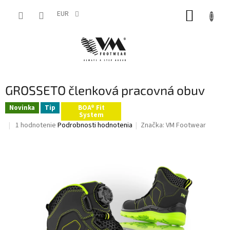
Prejsť
NÁKUP
na
EUR
obsah
KOŠÍK
GROSSETO členková pracovná obuv
Novinka
Tip
BOA® Fit
System
Priemerné
1 hodnotenie
Podrobnosti hodnotenia
Značka:
VM Footwear
hodnotenie
produktu
je
5,0
z
5
hviezdičiek.