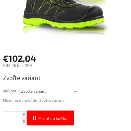
€102,04
€82,96 bez DPH
Jednotková
Zvoľte variant
cena:
Veľkosť
Môžeme doručiť do:
Zvoľte variant
Pridať do košíka