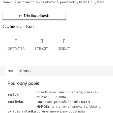
členková pacovná obuv - celokožená, powered by BOA® Fit System
Tabuľka veľkostí
Detailné informácie
OPÝTAŤ SA
STRÁŽIŤ
ZDIEĽAŤ
Popis
Diskusia
Podrobný popis
hovädzinová useň povrstvená, brúsená v
zvršok
hrúbke 1,8 - 2,0 mm
podšívka
laminovaná priedušná textília
MESH
HI-POLY
- anatomicky tvarovaná z ľahčenej
vkládacia
stielka
polyuretánovej peny potiahnutá